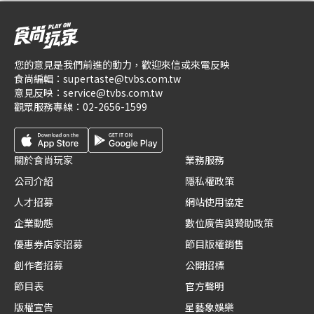
您的意見是我們前進的動力，歡迎來信或來電反映
食尚編輯：
supertaste@tvbs.com.tw
意見反映：
service@tvbs.com.tw
觀眾服務專線：
02-2656-1599
關於食尚玩家
業務服務
公司介紹
隱私權政策
人才招募
網站使用協定
企業動態
數位廣告與贊助政策
優惠券店家招募
節目版權銷售
創作者招募
公開招標
節目表
官方聲明
版權宣告
星藝象娛樂