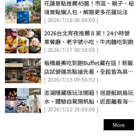
花蓮景點推薦45選！市區、親子、秘
境景點懶人包，解鎖更多花蓮玩法
| 2026/7/18 08:00:00 |
2026台北宵夜推薦８家！24小時營
業餐廳、老字號小吃、牛肉麵吃到飽
| 2026/7/17 08:50:00 |
板橋最美吃到飽Buffet藏在這！新飯
店試營運亮點搶先看，全館皆為高樓
| 2026/7/15 09:56:52 |
景觀房
澎湖隱藏版玩法開箱！搭遊艇跳島玩
水、體驗自駕開帆船，近距離看海上
| 2026/7/12 23:00:00 |
花火節
More