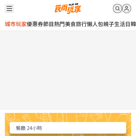
城市玩家
優惠券
節目
熱門
美食
旅行
懶人包
親子
生活
日韓