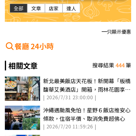
全部
文章
店家
達人
只顯示優惠
餐廳 24小時
相關文章
搜尋結果
444
筆
新北最美飯店天花板！新開幕「板橋
馥華艾美酒店」開箱，雨林花園享受
| 2026/7/31 23:00:00 |
吃到飽
沖繩遇颱風免怕！星野６飯店推安心
條款，住宿半價、取消免費超佛心
| 2026/7/20 11:59:26 |