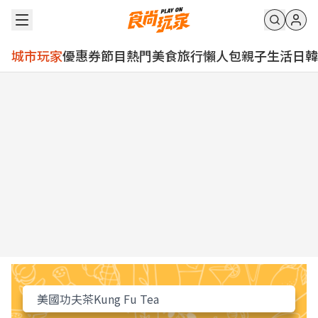
城市玩家
優惠券
節目
熱門
美食
旅行
懶人包
親子
生活
日韓