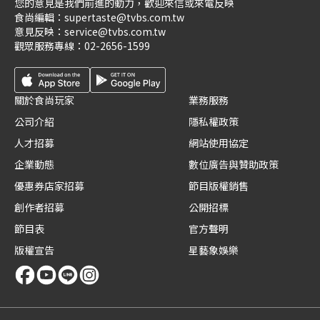
您的意見是我們前進的動力，歡迎來信或來電反映
食尚編輯：
supertaste@tvbs.com.tw
意見反映：
service@tvbs.com.tw
觀眾服務專線：
02-2656-1599
關於食尚玩家
業務服務
公司介紹
隱私權政策
人才招募
網站使用協定
企業動態
數位廣告與贊助政策
優惠券店家招募
節目版權銷售
創作者招募
公開招標
節目表
官方聲明
版權宣告
星藝象娛樂