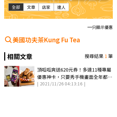
全部
文章
店家
達人
只顯示優惠
美國功夫茶Kung Fu Tea
相關文章
搜尋結果
1
筆
頂呱呱爽送620元券！多達11種專屬
優惠神卡，只要秀手機畫面全年都打
| 2021/11/26 04:13:16 |
折