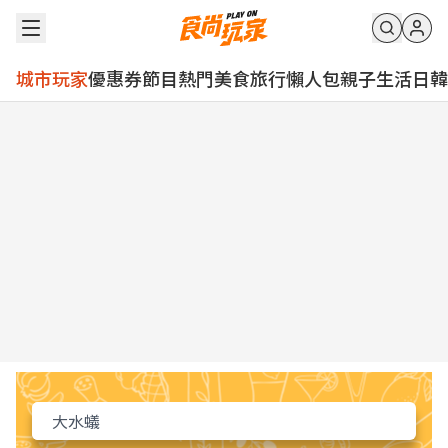
城市玩家
優惠券
節目
熱門
美食
旅行
懶人包
親子
生活
日韓