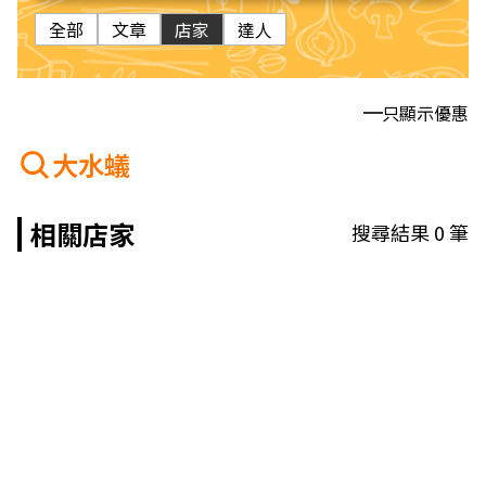
全部
文章
店家
達人
只顯示優惠
大水蟻
相關店家
搜尋結果
0
筆