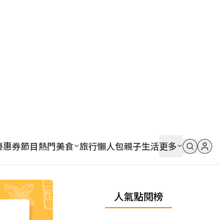
優惠券
節目
熱門
美食
旅行
懶人包
親子
生活
更多
人氣點閱榜