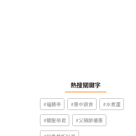
熱搜關鍵字
#
福勝亭
#
惠中蔬食
#
水煮蛋
#
關聖帝君
#
父親節優惠