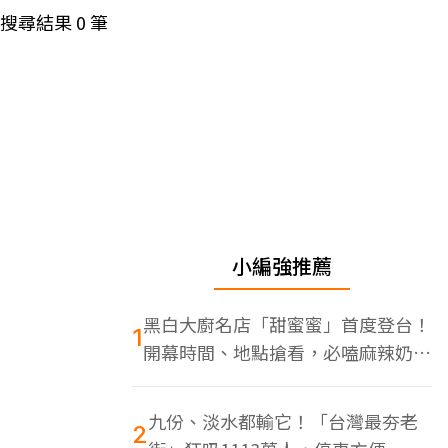
搜尋結果
0
筆
小編強推薦
黑白大廚名店「甜蜜蜜」首度登台！
1
開幕時間、地點搶看，必嗑麻辣奶油
蝦
九份、淡水都輸它！「台灣最夯老
2