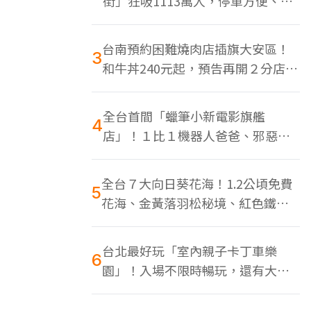
街」狂吸1113萬人，停車方便、特
色美食多
台南預約困難燒肉店插旗大安區！
3
和牛丼240元起，預告再開２分店、
地點曝光
全台首間「蠟筆小新電影旗艦
4
店」！１比１機器人爸爸、邪惡正
男，百款周邊買翻
全台７大向日葵花海！1.2公頃免費
5
花海、金黃落羽松秘境、紅色鐵橋
同框
台北最好玩「室內親子卡丁車樂
6
園」！入場不限時暢玩，還有大螢
幕Switch遊戲區