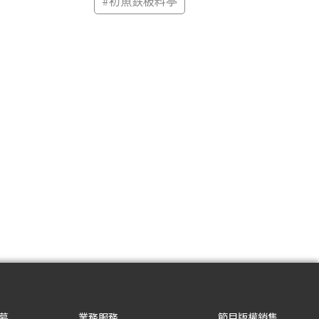
#
初魚鉄板料亭
募
業務服務
節目版權銷售