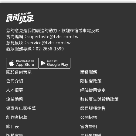
您的意見是我們前進的動力，歡迎來信或來電反映
食尚編輯：
supertaste@tvbs.com.tw
意見反映：
service@tvbs.com.tw
觀眾服務專線：
02-2656-1599
關於食尚玩家
業務服務
公司介紹
隱私權政策
人才招募
網站使用協定
企業動態
數位廣告與贊助政策
優惠券店家招募
節目版權銷售
創作者招募
公開招標
節目表
官方聲明
版權宣告
星藝象娛樂