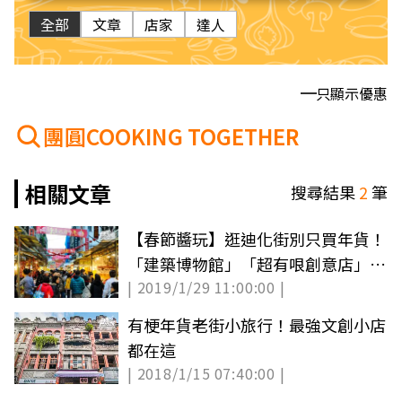
全部
文章
店家
達人
只顯示優惠
團圓COOKING TOGETHER
相關文章
搜尋結果
2
筆
【春節醬玩】逛迪化街別只買年貨！
「建築博物館」「超有哏創意店」有
| 2019/1/29 11:00:00 |
驚喜
有梗年貨老街小旅行！最強文創小店
都在這
| 2018/1/15 07:40:00 |