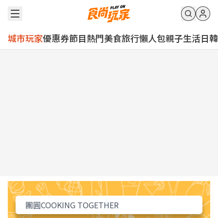
城市玩家
優惠券
節目
熱門
美食
旅行
懶人包
親子
生活
日韓