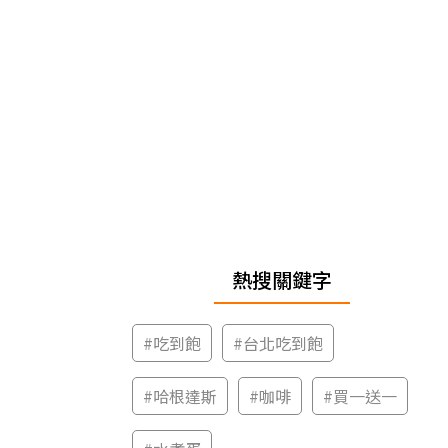
熱搜關鍵字
#
吃到飽
#
台北吃到飽
#
哈根達斯
#
咖啡
#
買一送一