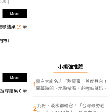
:00 |
More
搜尋結果
19
筆
門市）
）
小編強推薦
More
黑白大廚名店「甜蜜蜜」首度登台！
1
開幕時間、地點搶看，必嗑麻辣奶油
搜尋結果
0
筆
蝦
九份、淡水都輸它！「台灣最夯老
2