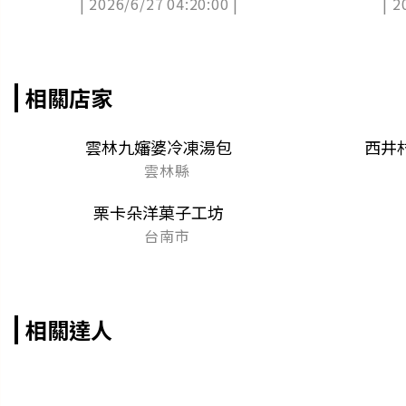
| 2026/6/27 04:20:00 |
| 2
折
相關店家
雲林九嬸婆冷凍湯包
西井
雲林縣
栗卡朵洋菓子工坊
台南市
相關達人