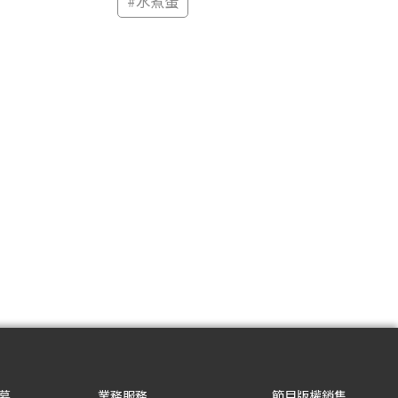
#
水煮蛋
募
業務服務
節目版權銷售