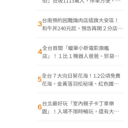
街」狂吸1113萬人，停車方便、特
色美食多
台南預約困難燒肉店插旗大安區！
3
和牛丼240元起，預告再開２分店、
地點曝光
全台首間「蠟筆小新電影旗艦
4
店」！１比１機器人爸爸、邪惡正
男，百款周邊買翻
全台７大向日葵花海！1.2公頃免費
5
花海、金黃落羽松秘境、紅色鐵橋
同框
台北最好玩「室內親子卡丁車樂
6
園」！入場不限時暢玩，還有大螢
幕Switch遊戲區