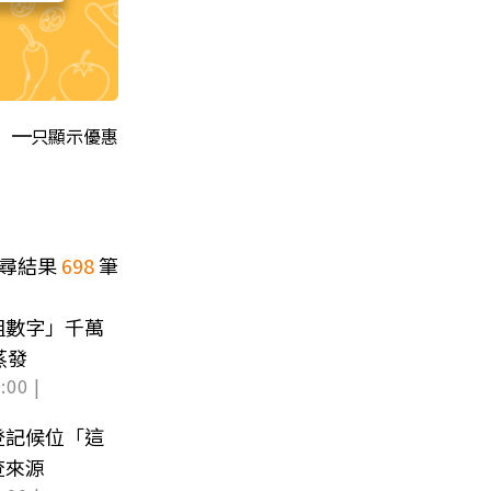
只顯示優惠
尋結果
698
筆
組數字」千萬
蒸發
:00 |
登記候位「這
查來源