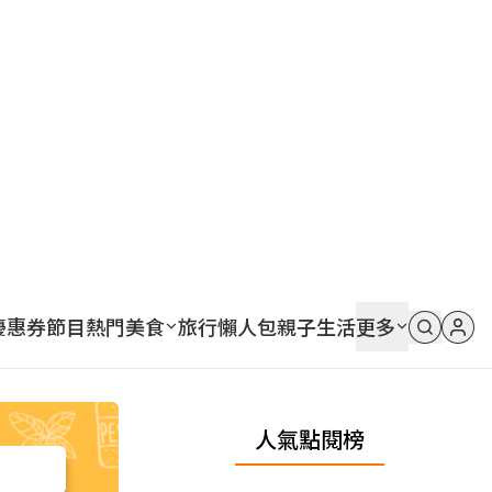
優惠券
節目
熱門
美食
旅行
懶人包
親子
生活
更多
人氣點閱榜