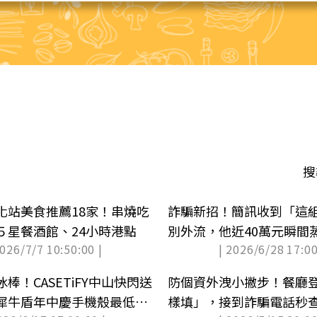
搜
化站美食推薦18家！串燒吃
詐騙新招！簡訊收到「這
５星餐酒館、24小時港點
別外流，他近40萬元瞬間
2026/7/7 10:50:00 |
| 2026/6/28 17:00
棒！CASETiFY中山快閃送
防個資外洩小撇步！餐廳
犀牛盾年中慶手機殼最低５
樣填」，接到詐騙電話秒