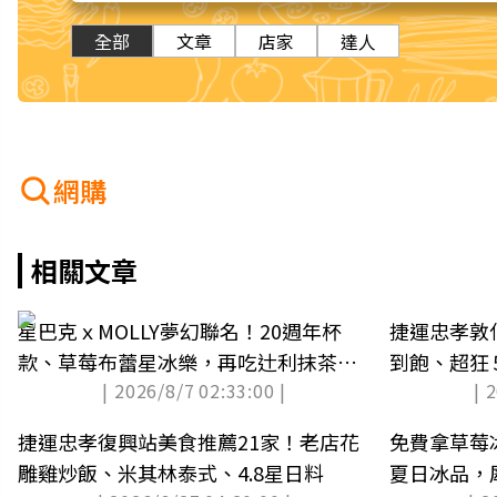
全部
文章
店家
達人
網購
相關文章
星巴克ｘMOLLY夢幻聯名！20週年杯
捷運忠孝敦
款、草莓布蕾星冰樂，再吃辻利抹茶可
到飽、超狂
| 2026/8/7 02:33:00 |
| 
麗餅
捷運忠孝復興站美食推薦21家！老店花
免費拿草莓冰
雕雞炒飯、米其林泰式、4.8星日料
夏日冰品，