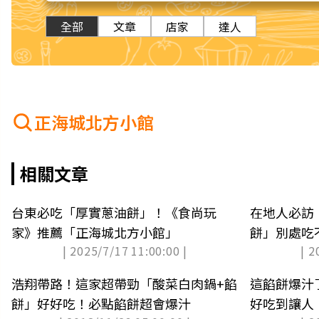
全部
文章
店家
達人
正海城北方小館
相關文章
台東必吃「厚實蔥油餅」！《食尚玩
在地人必訪
家》推薦「正海城北方小館」
餅」別處吃
| 2025/7/17 11:00:00 |
| 2
浩翔帶路！這家超帶勁「酸菜白肉鍋+餡
這餡餅爆汁
餅」好好吃！必點餡餅超會爆汁
好吃到讓人