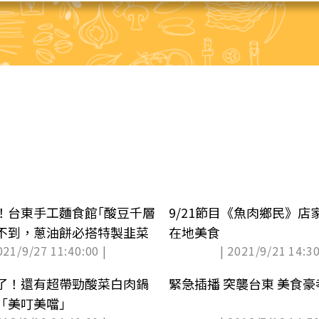
！台東手工麵食館｢酸豆千層
9/21節目《魚肉鄉民》店
不到，蔥油餅必搭特製韭菜
在地美食
021/9/27 11:40:00 |
| 2021/9/21 14:30
了！還有超帶勁酸菜白肉鍋
緊急插播 突襲台東 美食
「美叮美噹」