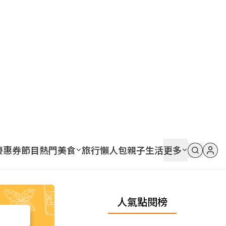
優惠券
節目
熱門
美食
旅行
懶人包
親子
生活
更多
人氣點閱榜