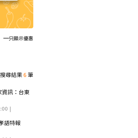
只顯示優惠
搜尋結果
6
筆
家資訊：台東
:00 |
豪孝語特報