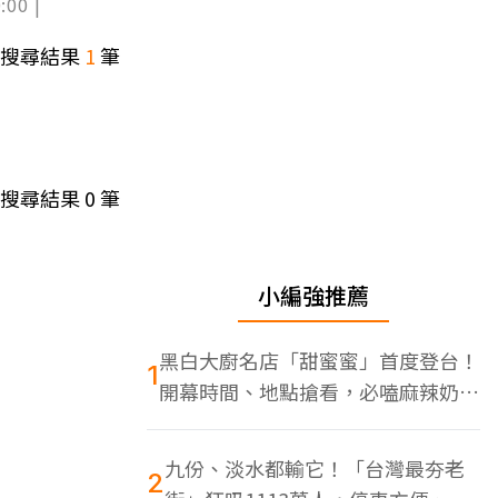
:00 |
搜尋結果
1
筆
搜尋結果
0
筆
小編強推薦
黑白大廚名店「甜蜜蜜」首度登台！
1
開幕時間、地點搶看，必嗑麻辣奶油
蝦
九份、淡水都輸它！「台灣最夯老
2