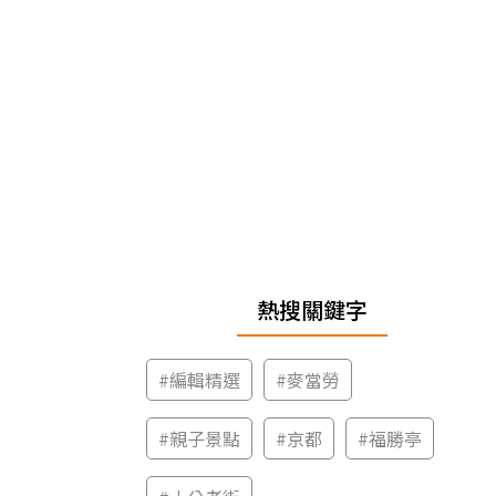
熱搜關鍵字
#
編輯精選
#
麥當勞
#
親子景點
#
京都
#
福勝亭