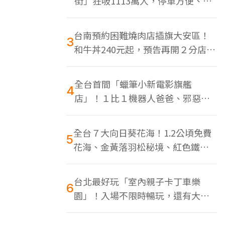
街」狂吸1113萬人，停車方便、特
色美食多
台南預約困難燒肉店插旗大安區！
3
和牛丼240元起，預告再開２分店、
地點曝光
全台首間「蠟筆小新電影旗艦
4
店」！１比１機器人爸爸、邪惡正
男，百款周邊買翻
全台７大向日葵花海！1.2公頃免費
5
花海、金黃落羽松秘境、紅色鐵橋
同框
台北最好玩「室內親子卡丁車樂
6
園」！入場不限時暢玩，還有大螢
幕Switch遊戲區