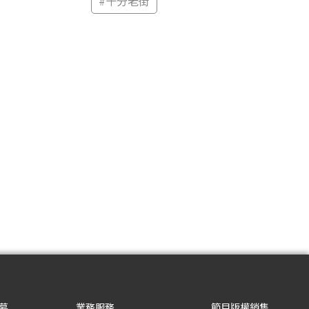
#
十分老街
募
業務服務
節目版權銷售