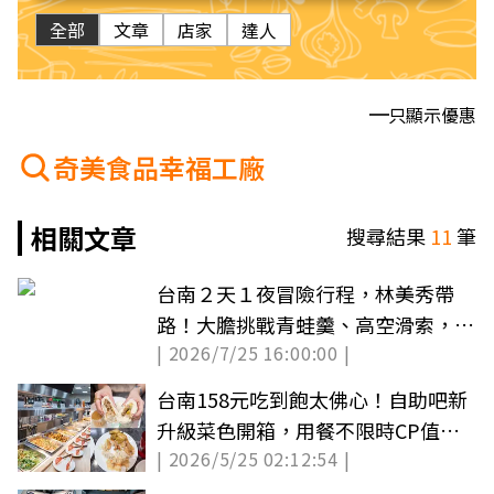
全部
文章
店家
達人
只顯示優惠
奇美食品幸福工廠
相關文章
搜尋結果
11
筆
台南２天１夜冒險行程，林美秀帶
路！大膽挑戰青蛙羹、高空滑索，現
| 2026/7/25 16:00:00 |
採愛文芒果
台南158元吃到飽太佛心！自助吧新
升級菜色開箱，用餐不限時CP值超
| 2026/5/25 02:12:54 |
高