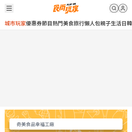
城市玩家
優惠券
節目
熱門
美食
旅行
懶人包
親子
生活
日韓