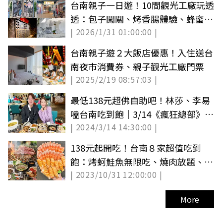
台南親子一日遊！10間觀光工廠玩透
透：包子闖關、烤香腸體驗、蜂蜜採
| 2026/1/31 01:00:00 |
收（中獎公布）
台南親子遊２大飯店優惠！入住送台
南夜市消費券、親子觀光工廠門票
| 2025/2/19 08:57:03 |
最低138元超佛自助吧！林莎、李易
嗑台南吃到飽｜3/14《瘋狂總部》店
| 2024/3/14 14:30:00 |
家資訊
138元起開吃！台南８家超值吃到
飽：烤蚵鮭魚無限吃、燒肉放題、老
| 2023/10/31 12:00:00 |
牌素食百匯
More