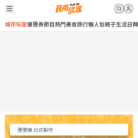
城市玩家
優惠券
節目
熱門
美食
旅行
懶人包
親子
生活
日韓