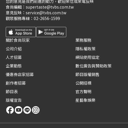
您的意見是我們前進的動力，歡迎來信或來電反映
食尚編輯：
supertaste@tvbs.com.tw
意見反映：
service@tvbs.com.tw
觀眾服務專線：
02-2656-1599
關於食尚玩家
業務服務
公司介紹
隱私權政策
人才招募
網站使用協定
企業動態
數位廣告與贊助政策
優惠券店家招募
節目版權銷售
創作者招募
公開招標
節目表
官方聲明
版權宣告
星藝象娛樂