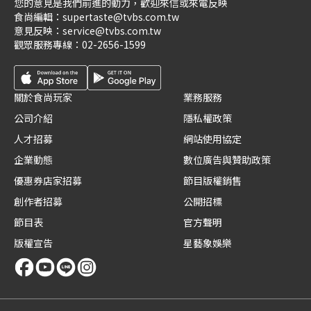
您的意見是我們前進的動力，歡迎來信或來電反映
食尚編輯：
supertaste@tvbs.com.tw
意見反映：
service@tvbs.com.tw
觀眾服務專線：
02-2656-1599
關於食尚玩家
業務服務
公司介紹
隱私權政策
人才招募
網站使用協定
企業動態
數位廣告與贊助政策
優惠券店家招募
節目版權銷售
創作者招募
公開招標
節目表
官方聲明
版權宣告
星藝象娛樂