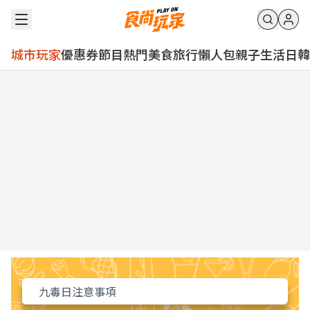
城市玩家
優惠券
節目
熱門
美食
旅行
懶人包
親子
生活
日韓