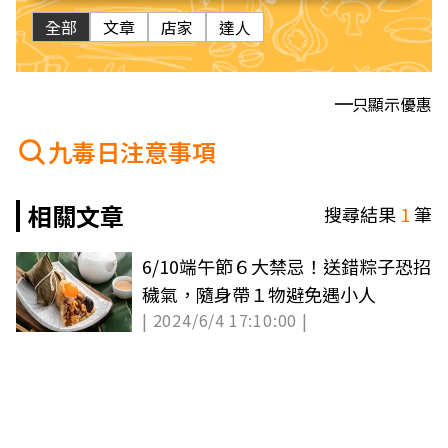
全部
文章
店家
達人
只顯示優惠
九毒日注意事項
相關文章
搜尋結果
1
筆
6/10端午節６大禁忌！送錯粽子恐招
穢氣，隨身帶１物避免遇小人
| 2024/6/4 17:10:00 |