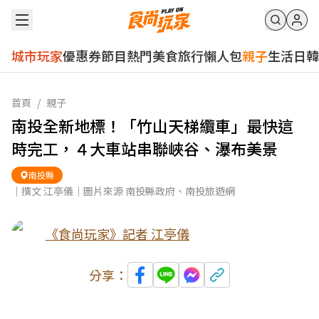
城市玩家
優惠券
節目
熱門
美食
旅行
懶人包
親子
生活
日韓
首頁
/
親子
南投全新地標！「竹山天梯纜車」最快這
時完工，４大車站串聯峽谷、瀑布美景
南投縣
｜撰文 江亭儀｜圖片來源 南投縣政府、南投旅遊網
《食尚玩家》記者 江亭儀
分享：