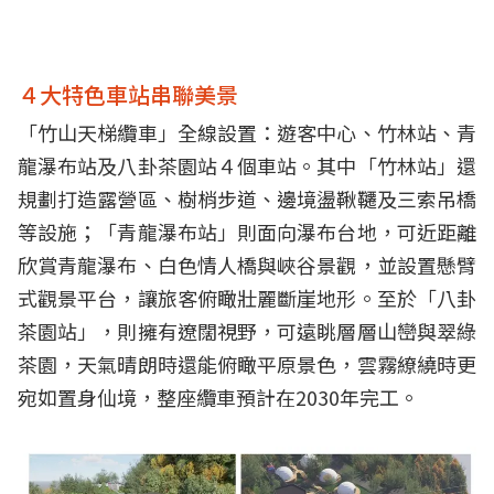
４大特色車站串聯美景
「竹山天梯纜車」全線設置：遊客中心、竹林站、青
龍瀑布站及八卦茶園站４個車站。其中「竹林站」還
規劃打造露營區、樹梢步道、邊境盪鞦韆及三索吊橋
等設施；「青龍瀑布站」則面向瀑布台地，可近距離
欣賞青龍瀑布、白色情人橋與峽谷景觀，並設置懸臂
式觀景平台，讓旅客俯瞰壯麗斷崖地形。至於「八卦
茶園站」，則擁有遼闊視野，可遠眺層層山巒與翠綠
茶園，天氣晴朗時還能俯瞰平原景色，雲霧繚繞時更
宛如置身仙境，整座纜車預計在2030年完工。