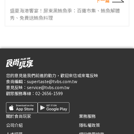
下一篇
盛夏海港饗宴！屏東黑鮪魚季：百攤市集、鮪魚解體
秀、免費送鮪魚料理
您的意見是我們前進的動力，歡迎來信或來電反映
食尚編輯：
supertaste@tvbs.com.tw
意見反映：
service@tvbs.com.tw
觀眾服務專線：
02-2656-1599
關於食尚玩家
業務服務
公司介紹
隱私權政策