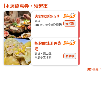
本週優惠券，領起來
火鍋吃到飽８折
高雄
去領取
Smile One精緻涮涮鍋
招牌酸辣湯免費
喝
高雄・鳳山區
去領取
今鼎手工水餃
更多優惠