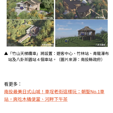
▲「竹山天梯纜車」將設置：遊客中心、竹林站、青龍瀑布
站及八卦茶園站４個車站。（圖片來源：南投縣政府）
看更多：
南投最美日式山城！車埕老街這樣玩：朝聖No.1車
站，爽吃木桶便當、河畔下午茶