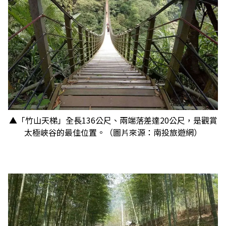
▲「竹山天梯」全長136公尺、兩端落差達20公尺，是觀賞
太極峽谷的最佳位置。（圖片來源：南投旅遊網）