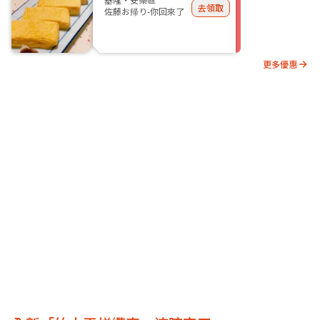
去領取
佐藤お帰り-你回來了
更多優惠