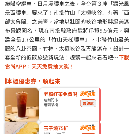
繼貓空纜車、日月潭纜車之後，全台第３座「觀光風
景區纜車」要來了！南投竹山「太極峽谷」有著「西
部太魯閣」之美譽，當地以壯闊的峽谷地形與絕美瀑
布景觀聞名，現在南投縣政府還將斥資9.5億元，興
建全長1.7公里的「竹山天梯纜車」，串聯竹山最美
麗的八卦茶園、竹林、太極峽谷及青龍瀑布，設計一
套全新的低碳旅遊新玩法！趕緊一起來看看吧～
下載
食尚APP，天天免費抽大獎！
本週優惠券，領起來
老賴紅茶免費喝
連鎖門市
去領取
老賴茶棧
玉子燒75折
基隆・安樂區