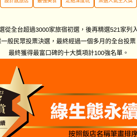
設計感旅店
最強美食
定點深度玩
票選人氣王大獎
選從全台超過3000家旅宿初選，後再精選521家列
採一般民眾投票決選，最終經過一個多月的全台投票
最終獲得最富口碑的十大獎項計100強名單。