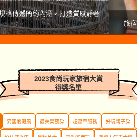
星規格傳遞簡約內涵，打造質感靜奢
店
旅宿
2023食尚玩家旅宿大賞
得獎名單
異國度假風
最美景觀房
超豪華服務
好玩親子房