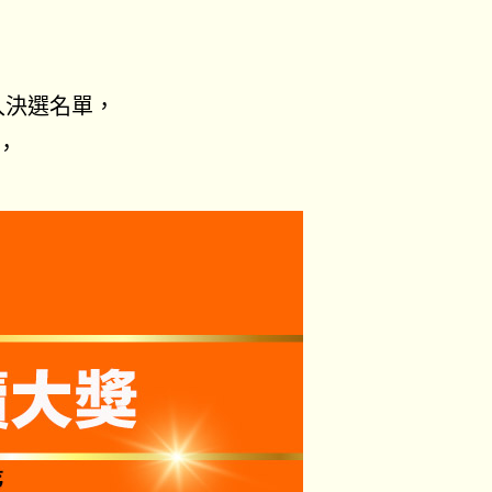
入決選名單，
，