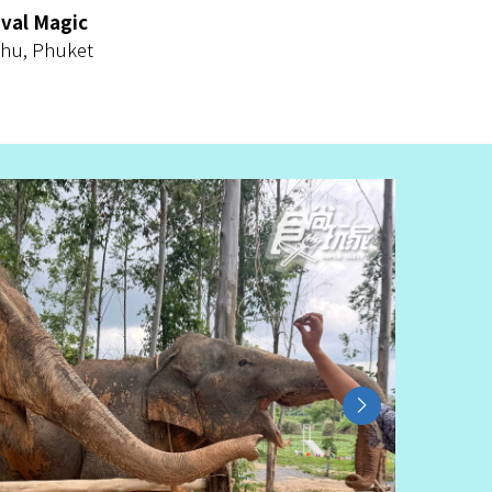
l Magic
hu, Phuket
Next