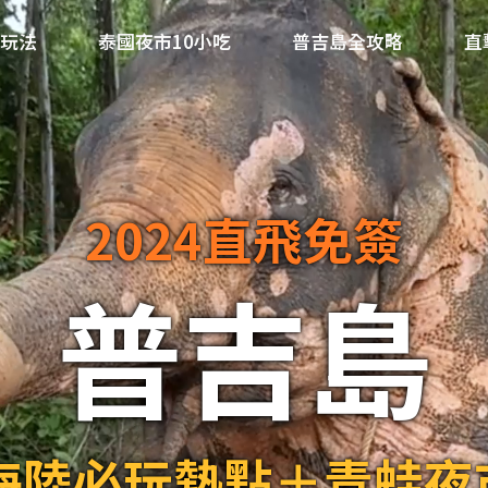
大玩法
泰國夜市10小吃
普吉島全攻略
直
2024直飛免簽
普吉島
大海陸必玩熱點＋青蛙夜