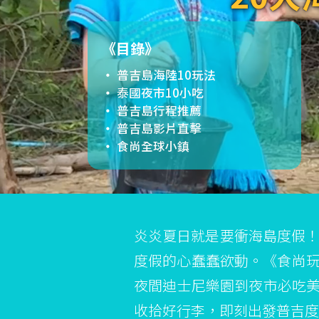
《目錄》
普吉島海陸10玩法
泰國夜市10小吃
普吉島行程推薦
普吉島影片直擊
食尚全球小鎮
炎炎夏日就是要衝海島度假！
度假的心蠢蠢欲動。《食尚玩
夜間迪士尼樂園到夜市必吃
收拾好行李，即刻出發普吉度