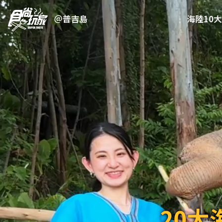
＠普吉島
海陸10
20