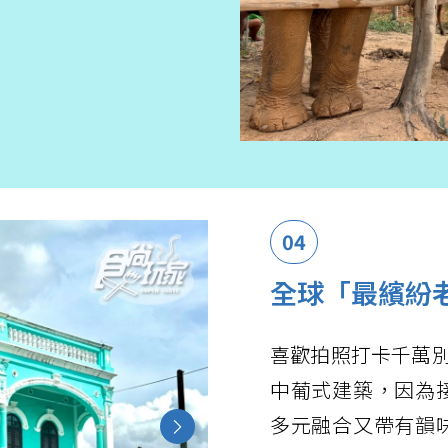
04
全球「最繽紛
喜歡拍照打卡千萬別
中葡式建築，因為
多元融合又帶有韻
Next