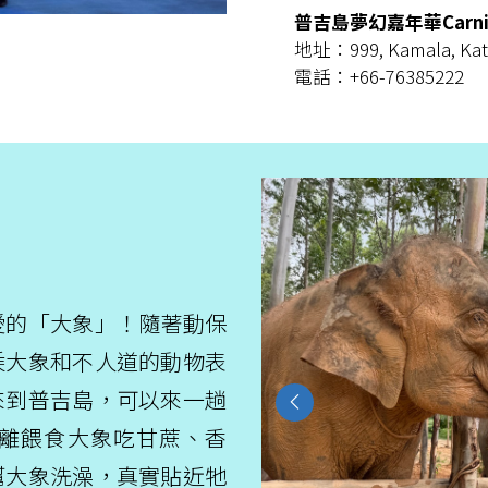
普吉島夢幻嘉年華Carniva
地址：999, Kamala, Kat
電話：+66-76385222
愛的「大象」！隨著動保
乘大象和不人道的動物表
來到普吉島，可以來一趟
Previous
離餵食大象吃甘蔗、香
幫大象洗澡，真實貼近牠