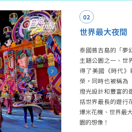
02
世界最大夜間
泰國普吉島的「夢
主題公園之一、世
得了美國《時代》雜
Next
榮，同時也被稱為
燈光設計和豐富的
括世界最長的遊行
爆米花機、世界最大
園的想像！