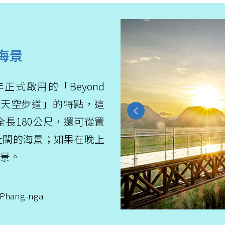
海景
正式啟用的「Beyond
國最長天空步道」的特點，這
Previous
長180公尺，還可從置
壯闊的海景；如果在晚上
景。
, Phang-nga