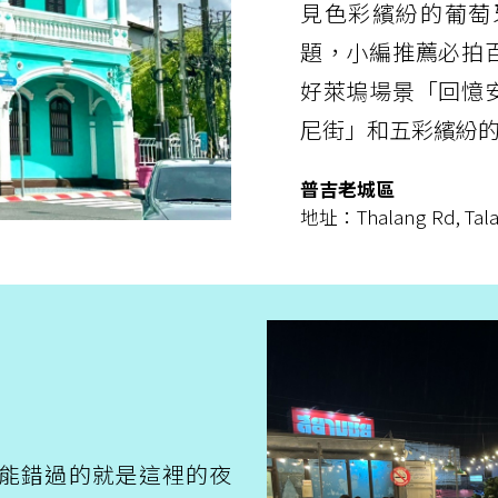
見色彩繽紛的葡萄
題，小編推薦必拍
好萊塢場景「回憶
尼街」和五彩繽紛
普吉老城區
地址：Thalang Rd, Talad
能錯過的就是這裡的夜