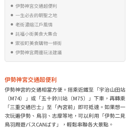
伊勢神宮交通超便利
一生必去的朝聖之地
老街濃縮江戶風情
託福小街美食大集合
禦祓町美食購物一條街
伊勢神宮周邊玩法建議
伊勢神宮交通超便利
伊勢神宮的交通相當方便。搭乘近鐵至「宇治山田站
（M74）」或「五十鈴川站（M75）」下車，再轉乘
「三重交通巴士」至「內宮前」即可抵達。如果想一
次玩遍伊勢、鳥羽、志摩等地，可以利用「伊勢二見
鳥羽周遊バスCANばす」，輕鬆串聯各大景點。