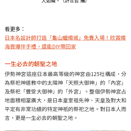
人如織。（許世哲 攝）
看更多：
日本名設計師打造「龜山蠟燭城」免費入場！欣賞燭
海買爆伴手禮，還能DIY帶回家
一生必去的朝聖之地
伊勢神宮這座日本最高等級的神宮由125社構成，分
為祭祀神道教中的太陽神「天照大御神」的「內宮」
及祭祀「豐受大御神」的「外宮」。整個伊勢神宮占
地面積相當廣大，是日本皇室祖先神、天皇及對大和
平定有非常功績的特定神祇的祭祀之地。對日本人而
言，更是一生必去的朝聖之地。