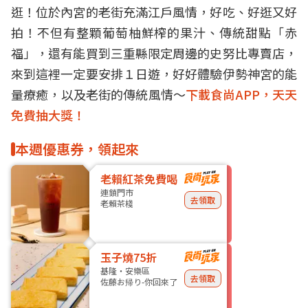
逛！位於內宮的老街充滿江戶風情，好吃、好逛又好
拍！不但有整顆葡萄柚鮮榨的果汁、傳統甜點「赤
福」，還有能買到三重縣限定周邊的史努比專賣店，
來到這裡一定要安排１日遊，好好體驗伊勢神宮的能
量療癒，以及老街的傳統風情～
下載食尚APP，天天
免費抽大獎！
本週優惠券，領起來
老賴紅茶免費喝
連鎖門市
去領取
老賴茶棧
玉子燒75折
基隆・安樂區
去領取
佐藤お帰り-你回來了