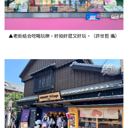
▲老街結合吃喝玩樂，好拍好逛又好玩。（許世哲 攝）