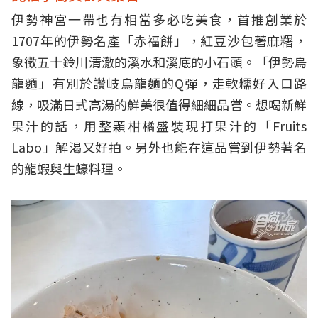
伊勢神宮一帶也有相當多必吃美食，首推創業於
1707年的伊勢名產「赤福餅」，紅豆沙包著麻糬，
象徵五十鈴川清澈的溪水和溪底的小石頭。「伊勢烏
龍麵」有別於讚岐烏龍麵的Q彈，走軟糯好入口路
線，吸滿日式高湯的鮮美很值得細細品嘗。想喝新鮮
果汁的話，用整顆柑橘盛裝現打果汁的「Fruits
Labo」解渴又好拍。另外也能在這品嘗到伊勢著名
的龍蝦與生蠔料理。