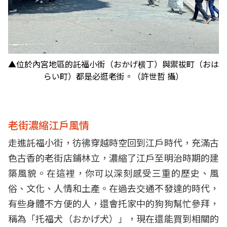
▲位於內宮地區的託福小街（おかげ横丁）與禦祓町（おは
らい町）都是必逛老街。（許世哲 攝）
老街濃縮江戶風情
走進託福小街，彷彿穿越時空回到江戶時代，充滿古
色古香的老街店鋪林立，濃縮了江戶至明治時期的建
築風貌。在這裡，你可以深刻感受三重的歷史、風
俗、文化、人情和土產。在過去交通不發達的時代，
有些身體不方便的人，還會托家中的狗狗幫忙參拜，
稱為「托福犬（おかげ犬）」，現在還能買到相關的