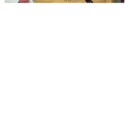
▲在老街的史努比專賣店也可買到許多三重縣限定的伴手
禮。（許世哲 攝）
伊勢神宮周邊玩法建議
參拜伊勢神宮時，記得保持虔誠的心，遵從神宮的相
關規定。在托福橫丁，建議邊走邊逛，品嘗各式小
吃，大約可以逛１、２個小時。如果開車自駕，還可
以到附近的「朝熊山頂展望台」走走，這裡被稱為
「戀人的聖地」，晴朗的時候可欣賞到一望無際的海