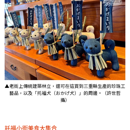
▲老街上傳統建築林立，還可在這買到三重縣生產的珍珠工
藝品，以及「托福犬（おかげ犬）」的周邊。（許世哲
攝）
託福小街美食大集合