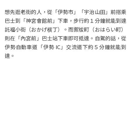
想先逛老街的人，從「伊勢市」「宇治山田」前搭乘
巴士到「神宮會館前」下車，步行約１分鐘就能到達
託福小街（おかげ横丁）。而禦祓町（おはらい町）
則在「內宮前」巴士站下車即可抵達。自駕的話，從
伊勢自動車道「伊勢 IC」交流道下約５分鐘就能到
達。