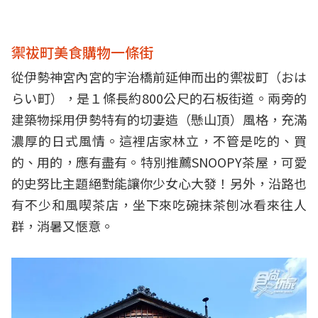
禦祓町美食購物一條街
從伊勢神宮內宮的宇治橋前延伸而出的禦祓町（おは
らい町），是１條長約800公尺的石板街道。兩旁的
建築物採用伊勢特有的切妻造（懸山頂）風格，充滿
濃厚的日式風情。這裡店家林立，不管是吃的、買
的、用的，應有盡有。特別推薦SNOOPY茶屋，可愛
的史努比主題絕對能讓你少女心大發！另外，沿路也
有不少和風喫茶店，坐下來吃碗抹茶刨冰看來往人
群，消暑又愜意。