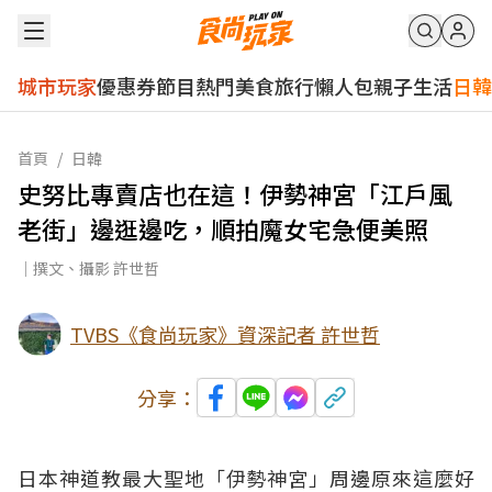
城市玩家
優惠券
節目
熱門
美食
旅行
懶人包
親子
生活
日韓
首頁
/
日韓
史努比專賣店也在這！伊勢神宮「江戶風
老街」邊逛邊吃，順拍魔女宅急便美照
｜撰文、攝影 許世哲
TVBS《食尚玩家》資深記者 許世哲
分享：
日本神道教最大聖地「伊勢神宮」周邊原來這麼好